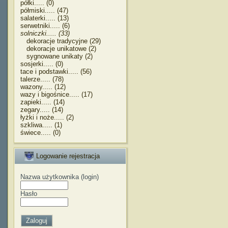
półki..... (0)
półmiski..... (47)
salaterki..... (13)
serwetniki..... (6)
solniczki..... (33)
dekoracje tradycyjne (29)
dekoracje unikatowe (2)
sygnowane unikaty (2)
sosjerki..... (0)
tace i podstawki..... (56)
talerze..... (78)
wazony..... (12)
wazy i bigośnice..... (17)
zapieki..... (14)
zegary..... (14)
łyżki i noże..... (2)
szkliwa..... (1)
świece..... (0)
Logowanie rejestracja
Nazwa użytkownika (login)
Hasło