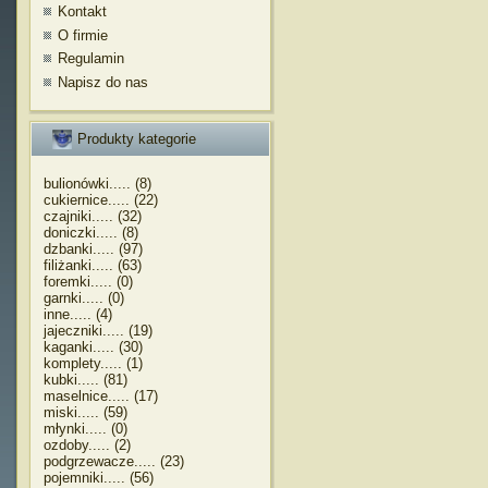
Kontakt
O firmie
Regulamin
Napisz do nas
Produkty kategorie
bulionówki..... (8)
cukiernice..... (22)
czajniki..... (32)
doniczki..... (8)
dzbanki..... (97)
filiżanki..... (63)
foremki..... (0)
garnki..... (0)
inne..... (4)
jajeczniki..... (19)
kaganki..... (30)
komplety..... (1)
kubki..... (81)
maselnice..... (17)
miski..... (59)
młynki..... (0)
ozdoby..... (2)
podgrzewacze..... (23)
pojemniki..... (56)