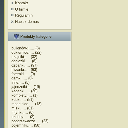
Kontakt
O firmie
Regulamin
Napisz do nas
Produkty kategorie
bulionówki..... (8)
cukiernice..... (22)
czajniki..... (32)
doniczki..... (8)
dzbanki..... (97)
filiżanki..... (63)
foremki..... (0)
garnki..... (0)
inne..... (5)
jajeczniki..... (19)
kaganki..... (30)
komplety..... (1)
kubki..... (81)
maselnice..... (18)
miski..... (61)
młynki..... (0)
ozdoby..... (2)
podgrzewacze..... (23)
pojemniki..... (58)