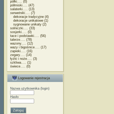
półki..... (0)
półmiski..... (47)
salaterki..... (13)
serwetniki..... (7)
dekoracje tradycyjne (4)
dekoracje unikatowe (1)
sygnowane unikaty (2)
solniczki..... (33)
sosjerki..... (0)
tace i podstawki..... (56)
talerze..... (78)
wazony..... (12)
wazy i bigośnice..... (17)
zapieki..... (16)
zegary..... (14)
łyżki i noże..... (3)
szkliwa..... (1)
świece..... (0)
Logowanie rejestracja
Nazwa użytkownika (login)
Hasło