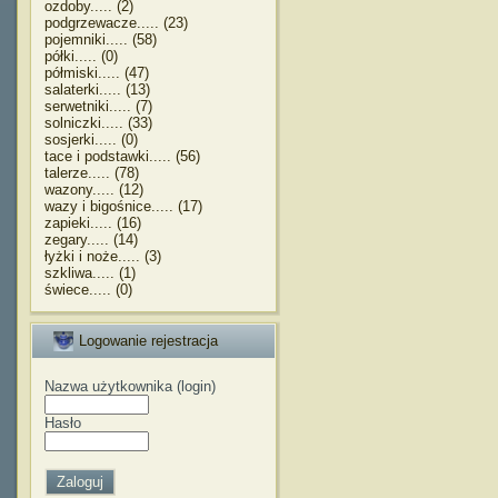
ozdoby..... (2)
podgrzewacze..... (23)
pojemniki..... (58)
półki..... (0)
półmiski..... (47)
salaterki..... (13)
serwetniki..... (7)
solniczki..... (33)
sosjerki..... (0)
tace i podstawki..... (56)
talerze..... (78)
wazony..... (12)
wazy i bigośnice..... (17)
zapieki..... (16)
zegary..... (14)
łyżki i noże..... (3)
szkliwa..... (1)
świece..... (0)
Logowanie rejestracja
Nazwa użytkownika (login)
Hasło