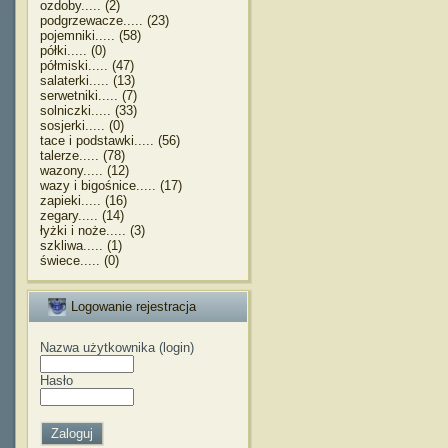
ozdoby..... (2)
podgrzewacze..... (23)
pojemniki..... (58)
półki..... (0)
półmiski..... (47)
salaterki..... (13)
serwetniki..... (7)
solniczki..... (33)
sosjerki..... (0)
tace i podstawki..... (56)
talerze..... (78)
wazony..... (12)
wazy i bigośnice..... (17)
zapieki..... (16)
zegary..... (14)
łyżki i noże..... (3)
szkliwa..... (1)
świece..... (0)
Logowanie rejestracja
Nazwa użytkownika (login)
Hasło