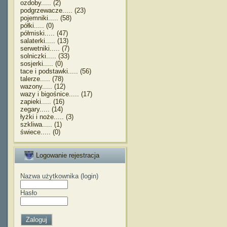
ozdoby..... (2)
podgrzewacze..... (23)
pojemniki..... (58)
półki..... (0)
półmiski..... (47)
salaterki..... (13)
serwetniki..... (7)
solniczki..... (33)
sosjerki..... (0)
tace i podstawki..... (56)
talerze..... (78)
wazony..... (12)
wazy i bigośnice..... (17)
zapieki..... (16)
zegary..... (14)
łyżki i noże..... (3)
szkliwa..... (1)
świece..... (0)
Logowanie rejestracja
Nazwa użytkownika (login)
Hasło