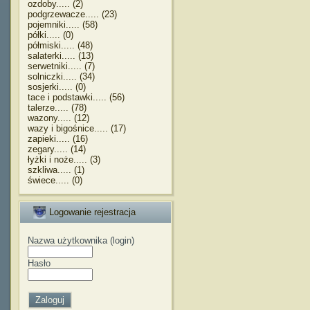
ozdoby..... (2)
podgrzewacze..... (23)
pojemniki..... (58)
półki..... (0)
półmiski..... (48)
salaterki..... (13)
serwetniki..... (7)
solniczki..... (34)
sosjerki..... (0)
tace i podstawki..... (56)
talerze..... (78)
wazony..... (12)
wazy i bigośnice..... (17)
zapieki..... (16)
zegary..... (14)
łyżki i noże..... (3)
szkliwa..... (1)
świece..... (0)
Logowanie rejestracja
Nazwa użytkownika (login)
Hasło