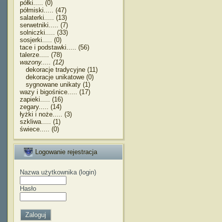
półki..... (0)
półmiski..... (47)
salaterki..... (13)
serwetniki..... (7)
solniczki..... (33)
sosjerki..... (0)
tace i podstawki..... (56)
talerze..... (78)
wazony..... (12)
dekoracje tradycyjne (11)
dekoracje unikatowe (0)
sygnowane unikaty (1)
wazy i bigośnice..... (17)
zapieki..... (16)
zegary..... (14)
łyżki i noże..... (3)
szkliwa..... (1)
świece..... (0)
Logowanie rejestracja
Nazwa użytkownika (login)
Hasło