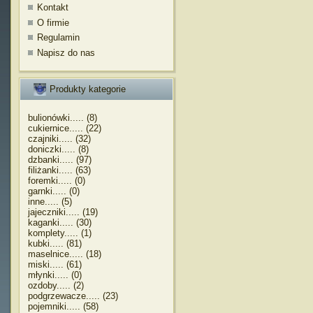
Kontakt
O firmie
Regulamin
Napisz do nas
Produkty kategorie
bulionówki..... (8)
cukiernice..... (22)
czajniki..... (32)
doniczki..... (8)
dzbanki..... (97)
filiżanki..... (63)
foremki..... (0)
garnki..... (0)
inne..... (5)
jajeczniki..... (19)
kaganki..... (30)
komplety..... (1)
kubki..... (81)
maselnice..... (18)
miski..... (61)
młynki..... (0)
ozdoby..... (2)
podgrzewacze..... (23)
pojemniki..... (58)