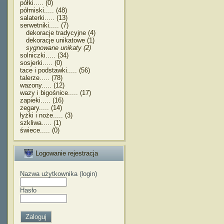
półki..... (0)
półmiski..... (48)
salaterki..... (13)
serwetniki..... (7)
dekoracje tradycyjne (4)
dekoracje unikatowe (1)
sygnowane unikaty (2)
solniczki..... (34)
sosjerki..... (0)
tace i podstawki..... (56)
talerze..... (78)
wazony..... (12)
wazy i bigośnice..... (17)
zapieki..... (16)
zegary..... (14)
łyżki i noże..... (3)
szkliwa..... (1)
świece..... (0)
Logowanie rejestracja
Nazwa użytkownika (login)
Hasło