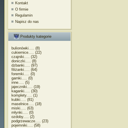
Kontakt
O firmie
Regulamin
Napisz do nas
Produkty kategorie
bulionówki..... (8)
cukiernice..... (22)
czajniki..... (32)
doniczki..... (8)
dzbanki..... (97)
filiżanki..... (64)
foremki..... (0)
garnki..... (0)
inne..... (5)
jajeczniki..... (19)
kaganki..... (30)
komplety..... (1)
kubki..... (81)
maselnice..... (18)
miski..... (63)
młynki..... (0)
ozdoby..... (2)
podgrzewacze..... (23)
pojemniki..... (58)