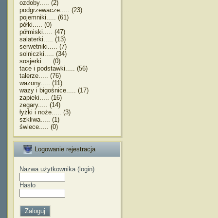
ozdoby..... (2)
podgrzewacze..... (23)
pojemniki..... (61)
półki..... (0)
półmiski..... (47)
salaterki..... (13)
serwetniki..... (7)
solniczki..... (34)
sosjerki..... (0)
tace i podstawki..... (56)
talerze..... (76)
wazony..... (11)
wazy i bigośnice..... (17)
zapieki..... (16)
zegary..... (14)
łyżki i noże..... (3)
szkliwa..... (1)
świece..... (0)
Logowanie rejestracja
Nazwa użytkownika (login)
Hasło