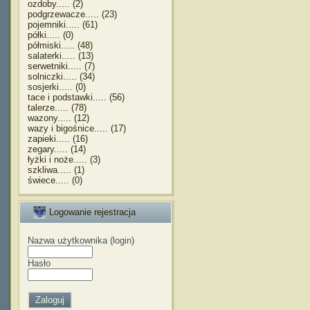
ozdoby..... (2)
podgrzewacze..... (23)
pojemniki..... (61)
półki..... (0)
półmiski..... (48)
salaterki..... (13)
serwetniki..... (7)
solniczki..... (34)
sosjerki..... (0)
tace i podstawki..... (56)
talerze..... (78)
wazony..... (12)
wazy i bigośnice..... (17)
zapieki..... (16)
zegary..... (14)
łyżki i noże..... (3)
szkliwa..... (1)
świece..... (0)
Logowanie rejestracja
Nazwa użytkownika (login)
Hasło