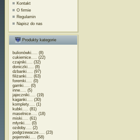
Kontakt
O firmie
Regulamin
Napisz do nas
Produkty kategorie
bulionówki..... (8)
cukiernice..... (22)
czajniki..... (32)
doniczki..... (8)
dzbanki..... (97)
filiżanki..... (63)
foremki..... (0)
garnki..... (0)
inne..... (5)
jajeczniki..... (19)
kaganki..... (30)
komplety..... (1)
kubki..... (81)
maselnice..... (18)
miski..... (61)
młynki..... (0)
ozdoby..... (2)
podgrzewacze..... (23)
pojemniki..... (58)