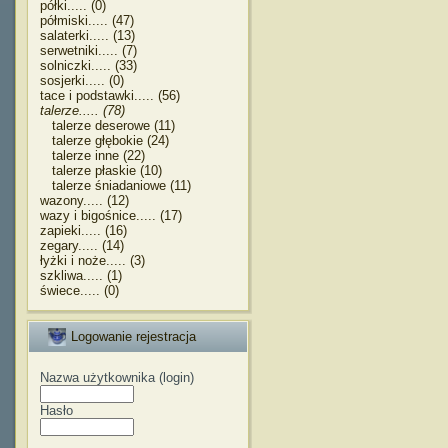
półki..... (0)
półmiski..... (47)
salaterki..... (13)
serwetniki..... (7)
solniczki..... (33)
sosjerki..... (0)
tace i podstawki..... (56)
talerze..... (78)
talerze deserowe (11)
talerze głębokie (24)
talerze inne (22)
talerze płaskie (10)
talerze śniadaniowe (11)
wazony..... (12)
wazy i bigośnice..... (17)
zapieki..... (16)
zegary..... (14)
łyżki i noże..... (3)
szkliwa..... (1)
świece..... (0)
Logowanie rejestracja
Nazwa użytkownika (login)
Hasło