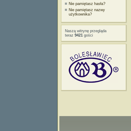
Nie pamiętasz hasła?
Nie pamiętasz nazwy
użytkownika?
Naszą witrynę przegląda
teraz
9421
gości