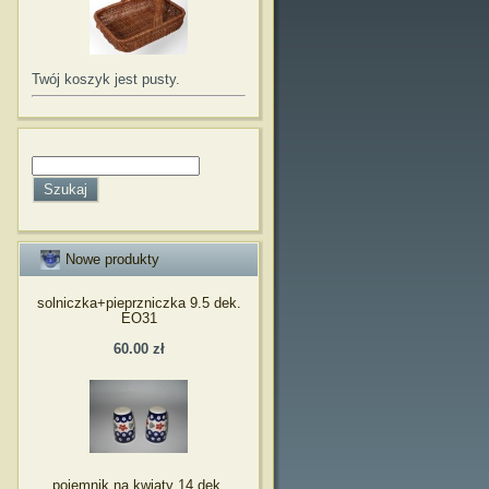
Twój koszyk jest pusty.
Nowe produkty
solniczka+pieprzniczka 9.5 dek.
EO31
60.00 zł
pojemnik na kwiaty 14 dek.