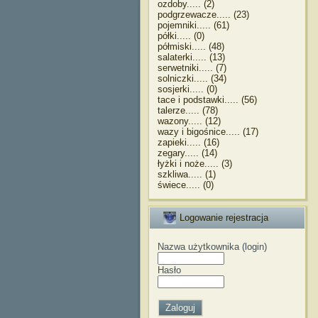
ozdoby..... (2)
podgrzewacze..... (23)
pojemniki..... (61)
półki..... (0)
półmiski..... (48)
salaterki..... (13)
serwetniki..... (7)
solniczki..... (34)
sosjerki..... (0)
tace i podstawki..... (56)
talerze..... (78)
wazony..... (12)
wazy i bigośnice..... (17)
zapieki..... (16)
zegary..... (14)
łyżki i noże..... (3)
szkliwa..... (1)
świece..... (0)
Logowanie rejestracja
Nazwa użytkownika (login)
Hasło