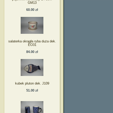
GM13
60.00 zł
salaterka okrągła ryba duża dek.
EO31
84.00 zł
kubek pluton dek. J109
51.00 zł