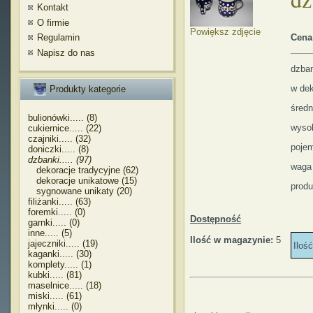
Kontakt
O firmie
Powiększ zdjęcie
Regulamin
Cena
Napisz do nas
dzban
w dek
Produkty kategorie
śred
bulionówki..... (8)
wyso
cukiernice..... (22)
czajniki..... (32)
pojem
doniczki..... (8)
dzbanki..... (97)
waga
dekoracje tradycyjne (62)
dekoracje unikatowe (15)
produ
sygnowane unikaty (20)
filiżanki..... (63)
foremki..... (0)
Dostępność
garnki..... (0)
inne..... (5)
Ilość w magazynie:
5
jajeczniki..... (19)
Iloś
kaganki..... (30)
komplety..... (1)
kubki..... (81)
maselnice..... (18)
miski..... (61)
młynki..... (0)