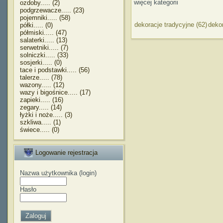
więcej kategorii
ozdoby..... (2)
podgrzewacze..... (23)
pojemniki..... (58)
dekoracje tradycyjne (62)
dekor
półki..... (0)
półmiski..... (47)
salaterki..... (13)
serwetniki..... (7)
solniczki..... (33)
sosjerki..... (0)
tace i podstawki..... (56)
talerze..... (78)
wazony..... (12)
wazy i bigośnice..... (17)
zapieki..... (16)
zegary..... (14)
łyżki i noże..... (3)
szkliwa..... (1)
świece..... (0)
Logowanie rejestracja
Nazwa użytkownika (login)
Hasło