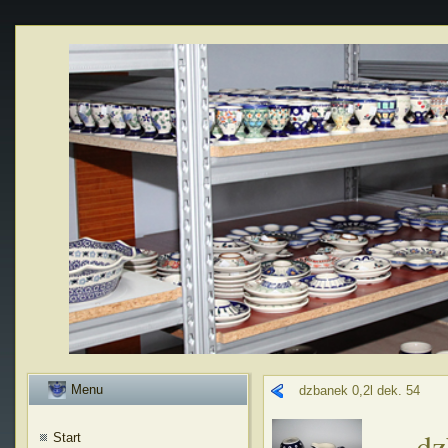
Menu
dzbanek 0,2l dek. 54
dz
Start