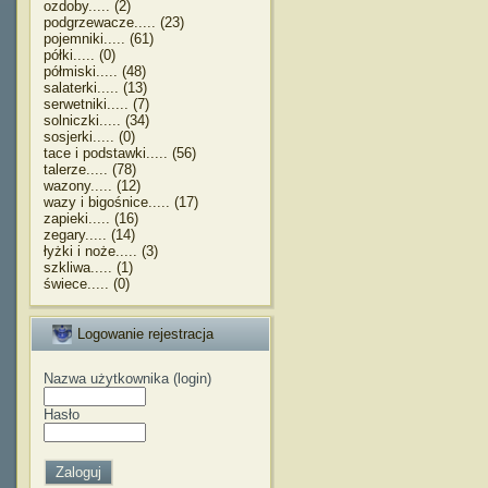
ozdoby..... (2)
podgrzewacze..... (23)
pojemniki..... (61)
półki..... (0)
półmiski..... (48)
salaterki..... (13)
serwetniki..... (7)
solniczki..... (34)
sosjerki..... (0)
tace i podstawki..... (56)
talerze..... (78)
wazony..... (12)
wazy i bigośnice..... (17)
zapieki..... (16)
zegary..... (14)
łyżki i noże..... (3)
szkliwa..... (1)
świece..... (0)
Logowanie rejestracja
Nazwa użytkownika (login)
Hasło