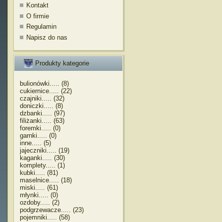
Kontakt
O firmie
Regulamin
Napisz do nas
Produkty kategorie
bulionówki..... (8)
cukiernice..... (22)
czajniki..... (32)
doniczki..... (8)
dzbanki..... (97)
filiżanki..... (63)
foremki..... (0)
garnki..... (0)
inne..... (5)
jajeczniki..... (19)
kaganki..... (30)
komplety..... (1)
kubki..... (81)
maselnice..... (18)
miski..... (61)
młynki..... (0)
ozdoby..... (2)
podgrzewacze..... (23)
pojemniki..... (58)