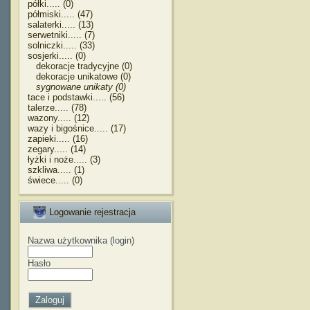
półki..... (0)
półmiski..... (47)
salaterki..... (13)
serwetniki..... (7)
solniczki..... (33)
sosjerki..... (0)
dekoracje tradycyjne (0)
dekoracje unikatowe (0)
sygnowane unikaty (0)
tace i podstawki..... (56)
talerze..... (78)
wazony..... (12)
wazy i bigośnice..... (17)
zapieki..... (16)
zegary..... (14)
łyżki i noże..... (3)
szkliwa..... (1)
świece..... (0)
Logowanie rejestracja
Nazwa użytkownika (login)
Hasło