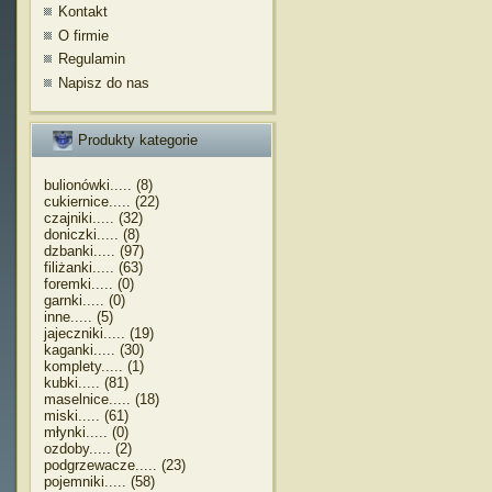
Kontakt
O firmie
Regulamin
Napisz do nas
Produkty kategorie
bulionówki..... (8)
cukiernice..... (22)
czajniki..... (32)
doniczki..... (8)
dzbanki..... (97)
filiżanki..... (63)
foremki..... (0)
garnki..... (0)
inne..... (5)
jajeczniki..... (19)
kaganki..... (30)
komplety..... (1)
kubki..... (81)
maselnice..... (18)
miski..... (61)
młynki..... (0)
ozdoby..... (2)
podgrzewacze..... (23)
pojemniki..... (58)