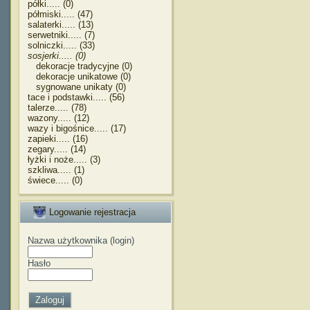
półki..... (0)
półmiski..... (47)
salaterki..... (13)
serwetniki..... (7)
solniczki..... (33)
sosjerki..... (0)
dekoracje tradycyjne (0)
dekoracje unikatowe (0)
sygnowane unikaty (0)
tace i podstawki..... (56)
talerze..... (78)
wazony..... (12)
wazy i bigośnice..... (17)
zapieki..... (16)
zegary..... (14)
łyżki i noże..... (3)
szkliwa..... (1)
świece..... (0)
Logowanie rejestracja
Nazwa użytkownika (login)
Hasło