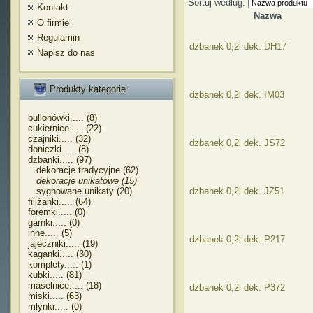
Sortuj według:
Kontakt
Nazwa
O firmie
Regulamin
dzbanek 0,2l dek. DH17
Napisz do nas
Produkty kategorie
dzbanek 0,2l dek. IM03
bulionówki..... (8)
cukiernice..... (22)
czajniki..... (32)
dzbanek 0,2l dek. JS72
doniczki..... (8)
dzbanki..... (97)
dekoracje tradycyjne (62)
dekoracje unikatowe (15)
sygnowane unikaty (20)
dzbanek 0,2l dek. JZ51
filiżanki..... (64)
foremki..... (0)
garnki..... (0)
inne..... (5)
dzbanek 0,2l dek. P217
jajeczniki..... (19)
kaganki..... (30)
komplety..... (1)
kubki..... (81)
maselnice..... (18)
dzbanek 0,2l dek. P372
miski..... (63)
młynki..... (0)