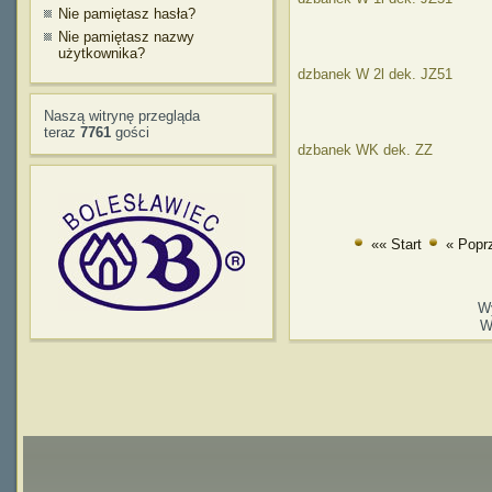
Nie pamiętasz hasła?
Nie pamiętasz nazwy
użytkownika?
dzbanek W 2l dek. JZ51
Naszą witrynę przegląda
teraz
7761
gości
dzbanek WK dek. ZZ
«« Start
« Popr
W
W