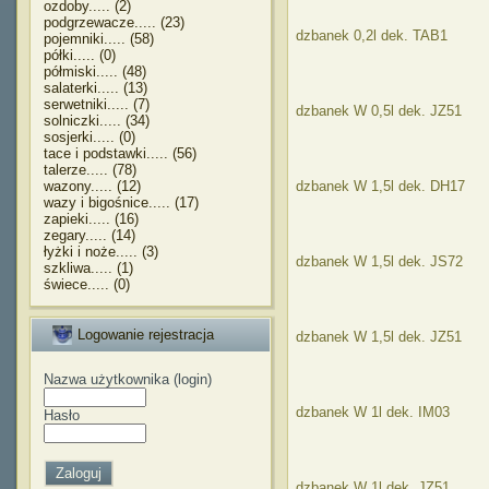
ozdoby..... (2)
podgrzewacze..... (23)
dzbanek 0,2l dek. TAB1
pojemniki..... (58)
półki..... (0)
półmiski..... (48)
salaterki..... (13)
serwetniki..... (7)
dzbanek W 0,5l dek. JZ51
solniczki..... (34)
sosjerki..... (0)
tace i podstawki..... (56)
talerze..... (78)
wazony..... (12)
dzbanek W 1,5l dek. DH17
wazy i bigośnice..... (17)
zapieki..... (16)
zegary..... (14)
łyżki i noże..... (3)
dzbanek W 1,5l dek. JS72
szkliwa..... (1)
świece..... (0)
Logowanie rejestracja
dzbanek W 1,5l dek. JZ51
Nazwa użytkownika (login)
dzbanek W 1l dek. IM03
Hasło
dzbanek W 1l dek. JZ51