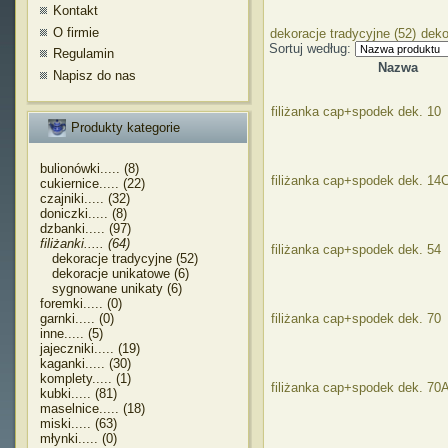
Kontakt
O firmie
dekoracje tradycyjne (52)
deko
Sortuj według:
Regulamin
Nazwa
Napisz do nas
filiżanka cap+spodek dek. 10
Produkty kategorie
bulionówki..... (8)
filiżanka cap+spodek dek. 14
cukiernice..... (22)
czajniki..... (32)
doniczki..... (8)
dzbanki..... (97)
filiżanki..... (64)
filiżanka cap+spodek dek. 54
dekoracje tradycyjne (52)
dekoracje unikatowe (6)
sygnowane unikaty (6)
foremki..... (0)
garnki..... (0)
filiżanka cap+spodek dek. 70
inne..... (5)
jajeczniki..... (19)
kaganki..... (30)
komplety..... (1)
filiżanka cap+spodek dek. 70
kubki..... (81)
maselnice..... (18)
miski..... (63)
młynki..... (0)