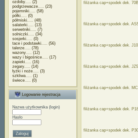
ozdoby..... (2)
filiżanka cap+spodek dek. 70
podgrzewacze..... (23)
pojemniki..... (58)
półki..... (0)
półmiski..... (48)
filiżanka cap+spodek dek. AS
salaterki..... (13)
serwetniki..... (7)
solniczki..... (34)
sosjerki..... (0)
tace i podstawki..... (56)
filiżanka cap+spodek dek. J1
talerze..... (78)
wazony..... (12)
wazy i bigośnice..... (17)
zapieki..... (16)
zegary..... (14)
filiżanka cap+spodek dek. JZ
łyżki i noże..... (3)
szkliwa..... (1)
świece..... (0)
filiżanka cap+spodek dek. M
Logowanie rejestracja
Nazwa użytkownika (login)
filiżanka cap+spodek dek. P1
Hasło
filiżanka cap+spodek dek. P3