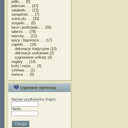
półki..... (0)
półmiski..... (47)
salaterki..... (13)
serwetniki..... (7)
solniczki..... (33)
sosjerki..... (0)
tace i podstawki..... (56)
talerze..... (78)
wazony..... (12)
wazy i bigośnice..... (17)
zapieki..... (16)
dekoracje tradycyjne (10)
dekoracje unikatowe (2)
sygnowane unikaty (4)
zegary..... (14)
łyżki i noże..... (3)
szkliwa..... (1)
świece..... (0)
Logowanie rejestracja
Nazwa użytkownika (login)
Hasło