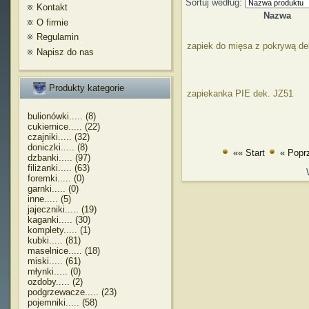
Sortuj według:
Kontakt
Nazwa
O firmie
Regulamin
zapiek do mięsa z pokrywą de
Napisz do nas
Produkty kategorie
zapiekanka PIE dek. JZ51
bulionówki..... (8)
cukiernice..... (22)
czajniki..... (32)
doniczki..... (8)
«« Start
« Popr
dzbanki..... (97)
filiżanki..... (63)
foremki..... (0)
garnki..... (0)
inne..... (5)
jajeczniki..... (19)
kaganki..... (30)
komplety..... (1)
kubki..... (81)
maselnice..... (18)
miski..... (61)
młynki..... (0)
ozdoby..... (2)
podgrzewacze..... (23)
pojemniki..... (58)