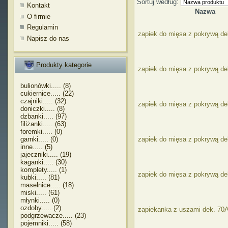
Sortuj według:
Kontakt
Nazwa
O firmie
Regulamin
zapiek do mięsa z pokrywą de
Napisz do nas
Produkty kategorie
zapiek do mięsa z pokrywą de
bulionówki..... (8)
cukiernice..... (22)
czajniki..... (32)
zapiek do mięsa z pokrywą d
doniczki..... (8)
dzbanki..... (97)
filiżanki..... (63)
foremki..... (0)
garnki..... (0)
zapiek do mięsa z pokrywą d
inne..... (5)
jajeczniki..... (19)
kaganki..... (30)
komplety..... (1)
zapiek do mięsa z pokrywą de
kubki..... (81)
maselnice..... (18)
miski..... (61)
młynki..... (0)
ozdoby..... (2)
zapiekanka z uszami dek. 70
podgrzewacze..... (23)
pojemniki..... (58)