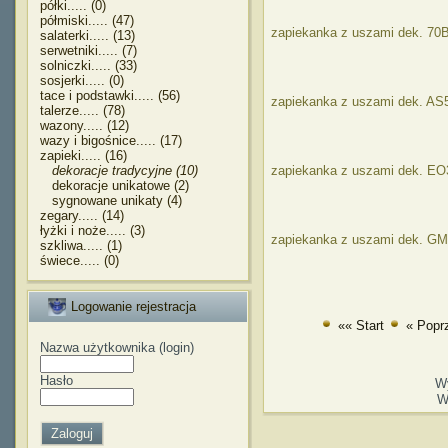
półki..... (0)
półmiski..... (47)
zapiekanka z uszami dek. 70
salaterki..... (13)
serwetniki..... (7)
solniczki..... (33)
sosjerki..... (0)
tace i podstawki..... (56)
zapiekanka z uszami dek. AS
talerze..... (78)
wazony..... (12)
wazy i bigośnice..... (17)
zapieki..... (16)
dekoracje tradycyjne (10)
zapiekanka z uszami dek. EO
dekoracje unikatowe (2)
sygnowane unikaty (4)
zegary..... (14)
łyżki i noże..... (3)
zapiekanka z uszami dek. G
szkliwa..... (1)
świece..... (0)
Logowanie rejestracja
«« Start
« Popr
Nazwa użytkownika (login)
Hasło
W
W