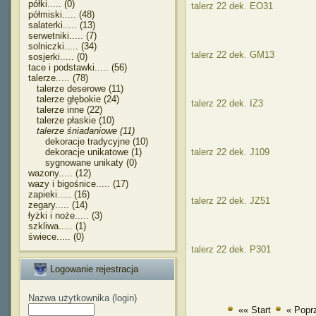
półki..... (0)
talerz 22 dek. EO31
półmiski..... (48)
salaterki..... (13)
serwetniki..... (7)
solniczki..... (34)
talerz 22 dek. GM13
sosjerki..... (0)
tace i podstawki..... (56)
talerze..... (78)
talerze deserowe (11)
talerze głębokie (24)
talerz 22 dek. IZ3
talerze inne (22)
talerze płaskie (10)
talerze śniadaniowe (11)
dekoracje tradycyjne (10)
dekoracje unikatowe (1)
talerz 22 dek. J109
sygnowane unikaty (0)
wazony..... (12)
wazy i bigośnice..... (17)
zapieki..... (16)
talerz 22 dek. JZ51
zegary..... (14)
łyżki i noże..... (3)
szkliwa..... (1)
świece..... (0)
talerz 22 dek. P301
Logowanie rejestracja
Nazwa użytkownika (login)
«« Start
« Popr