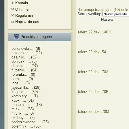
Kontakt
O firmie
dekoracje tradycyjne (10)
deko
Sortuj według:
Regulamin
Nazwa
Napisz do nas
talerz 22 dek. 14CK
Produkty kategorie
bulionówki..... (8)
talerz 22 dek. 54
cukiernice..... (22)
czajniki..... (32)
doniczki..... (8)
dzbanki..... (97)
filiżanki..... (64)
talerz 22 dek. 70A
foremki..... (0)
garnki..... (0)
inne..... (5)
jajeczniki..... (19)
kaganki..... (30)
talerz 22 dek. 70B
komplety..... (1)
kubki..... (81)
maselnice..... (18)
miski..... (63)
talerz 22 dek. 70M
młynki..... (0)
ozdoby..... (2)
podgrzewacze..... (23)
pojemniki..... (58)