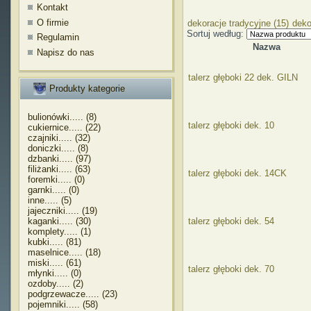
Kontakt
O firmie
dekoracje tradycyjne (15)
deko
Sortuj według:
Regulamin
Nazwa
Napisz do nas
talerz głęboki 22 dek. GILN
Produkty kategorie
bulionówki..... (8)
talerz głęboki dek. 10
cukiernice..... (22)
czajniki..... (32)
doniczki..... (8)
dzbanki..... (97)
filiżanki..... (63)
talerz głęboki dek. 14CK
foremki..... (0)
garnki..... (0)
inne..... (5)
jajeczniki..... (19)
kaganki..... (30)
talerz głęboki dek. 54
komplety..... (1)
kubki..... (81)
maselnice..... (18)
miski..... (61)
talerz głęboki dek. 70
młynki..... (0)
ozdoby..... (2)
podgrzewacze..... (23)
pojemniki..... (58)