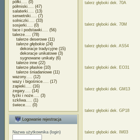
półki..... (0)
talerz głęboki dek. 70A
półmiski..... (47)
salaterki..... (13)
serwetniki..... (7)
solniczki..... (33)
talerz głęboki dek. 70M
sosjerki..... (0)
tace i podstawki..... (56)
talerze..... (78)
talerze deserowe (11)
talerze głębokie (24)
talerz głęboki dek. AS54
dekoracje tradycyjne (15)
dekoracje unikatowe (3)
sygnowane unikaty (6)
talerze inne (22)
talerze płaskie (10)
talerz głęboki dek. EO31
talerze śniadaniowe (11)
wazony..... (12)
wazy i bigośnice..... (17)
zapieki..... (16)
talerz głęboki dek. GM13
zegary..... (14)
łyżki i noże..... (3)
szkliwa..... (1)
świece..... (0)
talerz głęboki dek. GP18
Logowanie rejestracja
Nazwa użytkownika (login)
talerz głęboki dek. IM03