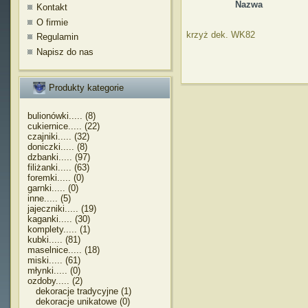
Nazwa
Kontakt
O firmie
krzyż dek. WK82
Regulamin
Napisz do nas
Produkty kategorie
bulionówki..... (8)
cukiernice..... (22)
czajniki..... (32)
doniczki..... (8)
dzbanki..... (97)
filiżanki..... (63)
foremki..... (0)
garnki..... (0)
inne..... (5)
jajeczniki..... (19)
kaganki..... (30)
komplety..... (1)
kubki..... (81)
maselnice..... (18)
miski..... (61)
młynki..... (0)
ozdoby..... (2)
dekoracje tradycyjne (1)
dekoracje unikatowe (0)