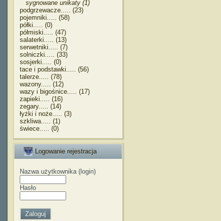
sygnowane unikaty (1)
podgrzewacze..... (23)
pojemniki..... (58)
półki..... (0)
półmiski..... (47)
salaterki..... (13)
serwetniki..... (7)
solniczki..... (33)
sosjerki..... (0)
tace i podstawki..... (56)
talerze..... (78)
wazony..... (12)
wazy i bigośnice..... (17)
zapieki..... (16)
zegary..... (14)
łyżki i noże..... (3)
szkliwa..... (1)
świece..... (0)
Logowanie rejestracja
Nazwa użytkownika (login)
Hasło