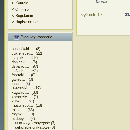
Nazwa
Kontakt
O firmie
krzyż dek. 10
31
Regulamin
Napisz do nas
Produkty kategorie
bulionówki..... (8)
cukiernice..... (22)
czajniki..... (32)
doniczki..... (8)
dzbanki..... (97)
filiżanki..... (64)
foremki..... (0)
garnki..... (0)
inne..... (5)
jajeczniki..... (19)
kaganki..... (30)
komplety..... (1)
kubki..... (81)
maselnice..... (18)
miski..... (63)
młynki..... (0)
ozdoby..... (2)
dekoracje tradycyjne (1)
dekoracje unikatowe (0)