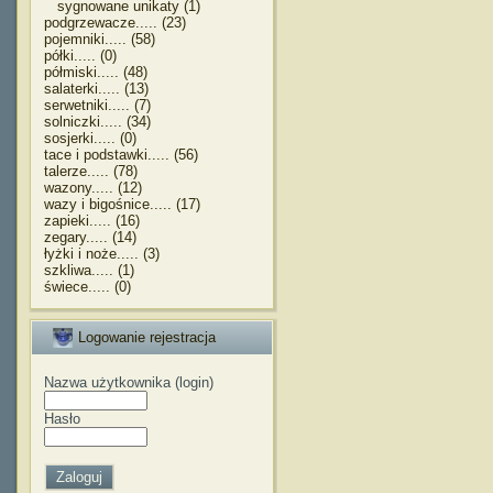
sygnowane unikaty (1)
podgrzewacze..... (23)
pojemniki..... (58)
półki..... (0)
półmiski..... (48)
salaterki..... (13)
serwetniki..... (7)
solniczki..... (34)
sosjerki..... (0)
tace i podstawki..... (56)
talerze..... (78)
wazony..... (12)
wazy i bigośnice..... (17)
zapieki..... (16)
zegary..... (14)
łyżki i noże..... (3)
szkliwa..... (1)
świece..... (0)
Logowanie rejestracja
Nazwa użytkownika (login)
Hasło