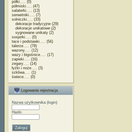
półki..... (0)
półmiski..... (47)
salaterki..... (13)
serwetniki..... (7)
solniczki..... (33)
dekoracje tradycyjne (29)
dekoracje unikatowe (2)
sygnowane unikaty (2)
sosjerki..... (0)
tace i podstawki..... (56)
talerze..... (78)
wazony..... (12)
wazy i bigośnice..... (17)
zapieki..... (16)
zegary..... (14)
łyżki i noże..... (3)
szkliwa..... (1)
świece..... (0)
Logowanie rejestracja
Nazwa użytkownika (login)
Hasło