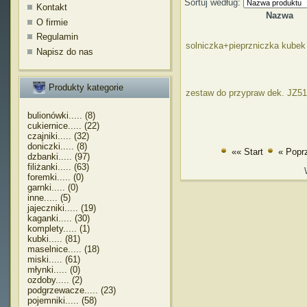
Sortuj według:
Kontakt
Nazwa
O firmie
Regulamin
solniczka+pieprzniczka kubek
Napisz do nas
Produkty kategorie
zestaw do przypraw dek. JZ51
bulionówki..... (8)
cukiernice..... (22)
czajniki..... (32)
doniczki..... (8)
«« Start
« Popr
dzbanki..... (97)
filiżanki..... (63)
foremki..... (0)
garnki..... (0)
inne..... (5)
jajeczniki..... (19)
kaganki..... (30)
komplety..... (1)
kubki..... (81)
maselnice..... (18)
miski..... (61)
młynki..... (0)
ozdoby..... (2)
podgrzewacze..... (23)
pojemniki..... (58)