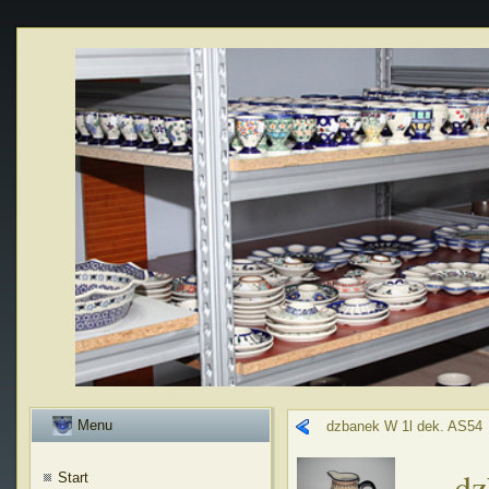
Menu
dzbanek W 1l dek. AS54
dz
Start