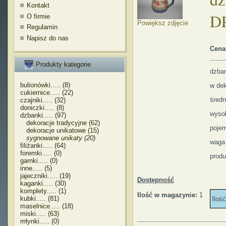
Kontakt
D
O firmie
Powiększ zdjęcie
Regulamin
Napisz do nas
Cena
Produkty kategorie
dzba
bulionówki..... (8)
w de
cukiernice..... (22)
śred
czajniki..... (32)
doniczki..... (8)
wyso
dzbanki..... (97)
dekoracje tradycyjne (62)
poje
dekoracje unikatowe (15)
sygnowane unikaty (20)
waga
filiżanki..... (64)
foremki..... (0)
produ
garnki..... (0)
inne..... (5)
jajeczniki..... (19)
Dostępność
kaganki..... (30)
komplety..... (1)
Ilość w magazynie:
1
kubki..... (81)
Iloś
maselnice..... (18)
miski..... (63)
młynki..... (0)