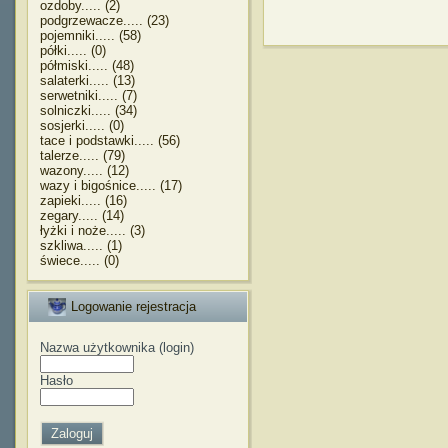
ozdoby..... (2)
podgrzewacze..... (23)
pojemniki..... (58)
półki..... (0)
półmiski..... (48)
salaterki..... (13)
serwetniki..... (7)
solniczki..... (34)
sosjerki..... (0)
tace i podstawki..... (56)
talerze..... (79)
wazony..... (12)
wazy i bigośnice..... (17)
zapieki..... (16)
zegary..... (14)
łyżki i noże..... (3)
szkliwa..... (1)
świece..... (0)
Logowanie rejestracja
Nazwa użytkownika (login)
Hasło