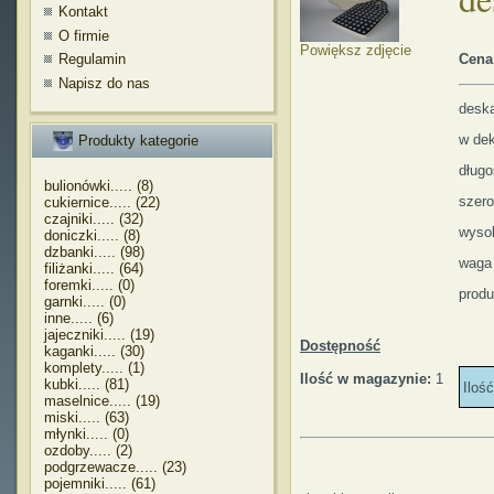
Kontakt
O firmie
Powiększ zdjęcie
Regulamin
Cena
Napisz do nas
desk
w dek
Produkty kategorie
dług
bulionówki..... (8)
szer
cukiernice..... (22)
czajniki..... (32)
wyso
doniczki..... (8)
dzbanki..... (98)
waga
filiżanki..... (64)
foremki..... (0)
produ
garnki..... (0)
inne..... (6)
jajeczniki..... (19)
Dostępność
kaganki..... (30)
komplety..... (1)
Ilość w magazynie:
1
kubki..... (81)
Iloś
maselnice..... (19)
miski..... (63)
młynki..... (0)
ozdoby..... (2)
podgrzewacze..... (23)
pojemniki..... (61)