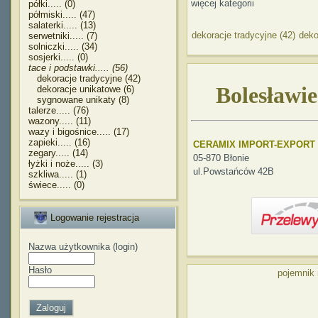
więcej kategorii
półki..... (0)
półmiski..... (47)
salaterki..... (13)
dekoracje tradycyjne (42)
deko
serwetniki..... (7)
solniczki..... (34)
sosjerki..... (0)
tace i podstawki..... (56)
dekoracje tradycyjne (42)
Bolesławie
dekoracje unikatowe (6)
sygnowane unikaty (8)
talerze..... (76)
wazony..... (11)
wazy i bigośnice..... (17)
zapieki..... (16)
CERAMIX IMPORT-EXPORT
zegary..... (14)
05-870 Błonie
łyżki i noże..... (3)
ul.Powstańców 42B
szkliwa..... (1)
świece..... (0)
Logowanie rejestracja
Nazwa użytkownika (login)
Hasło
pojemnik