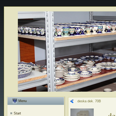
Menu
deska dek. 70B
de
Start