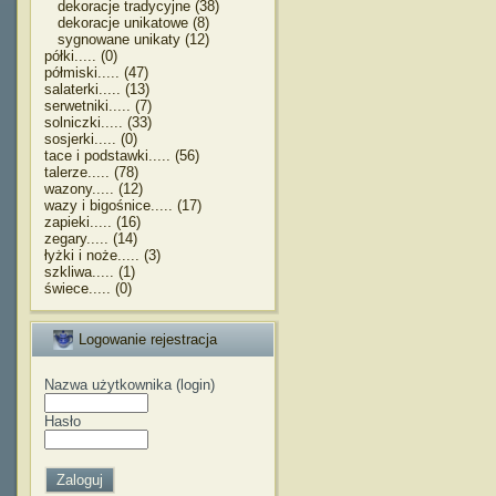
dekoracje tradycyjne (38)
dekoracje unikatowe (8)
sygnowane unikaty (12)
półki..... (0)
półmiski..... (47)
salaterki..... (13)
serwetniki..... (7)
solniczki..... (33)
sosjerki..... (0)
tace i podstawki..... (56)
talerze..... (78)
wazony..... (12)
wazy i bigośnice..... (17)
zapieki..... (16)
zegary..... (14)
łyżki i noże..... (3)
szkliwa..... (1)
świece..... (0)
Logowanie rejestracja
Nazwa użytkownika (login)
Hasło