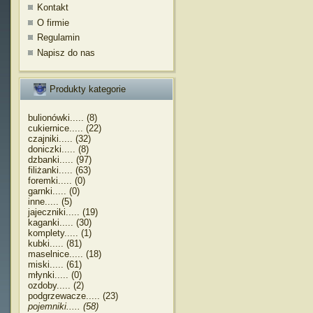
Kontakt
O firmie
Regulamin
Napisz do nas
Produkty kategorie
bulionówki..... (8)
cukiernice..... (22)
czajniki..... (32)
doniczki..... (8)
dzbanki..... (97)
filiżanki..... (63)
foremki..... (0)
garnki..... (0)
inne..... (5)
jajeczniki..... (19)
kaganki..... (30)
komplety..... (1)
kubki..... (81)
maselnice..... (18)
miski..... (61)
młynki..... (0)
ozdoby..... (2)
podgrzewacze..... (23)
pojemniki..... (58)